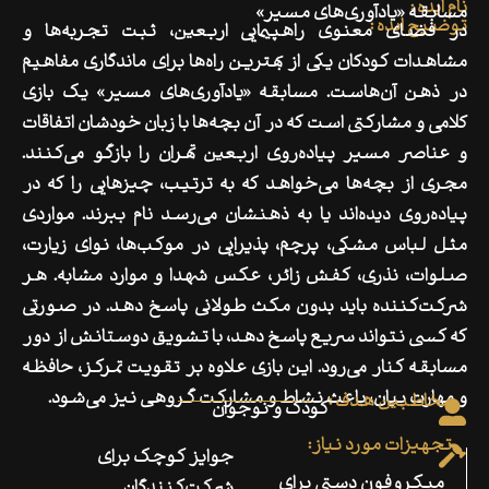
نام ایده :
مسابقه «یادآوری‌های مسیر»
توضیح ایده :
در فضای معنوی راهپیمایی اربعین، ثبت تجربه‌ها و
مشاهدات کودکان یکی از بهترین راه‌ها برای ماندگاری مفاهیم
در ذهن آن‌هاست. مسابقه «یادآوری‌های مسیر» یک بازی
کلامی و مشارکتی است که در آن بچه‌ها با زبان خودشان اتفاقات
و عناصر مسیر پیاده‌روی اربعین تهران را بازگو می‌کنند.
مجری از بچه‌ها می‌خواهد که به ترتیب، چیزهایی را که در
پیاده‌روی دیده‌اند یا به ذهنشان می‌رسد نام ببرند. مواردی
مثل لباس مشکی، پرچم، پذیرایی در موکب‌ها، نوای زیارت،
صلوات، نذری، کفش زائر، عکس شهدا و موارد مشابه. هر
شرکت‌کننده باید بدون مکث طولانی پاسخ دهد. در صورتی
که کسی نتواند سریع پاسخ دهد، با تشویق دوستانش از دور
مسابقه کنار می‌رود. این بازی علاوه بر تقویت تمرکز، حافظه
و مهارت بیان، باعث نشاط و مشارکت گروهی نیز می‌شود.
مخاطبین هدف :
کودک و نوجوان
تجهیزات مورد نیاز:
جوایز کوچک برای
میکروفون دستی برای